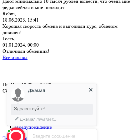
Дают минимально 10 тысяч рублей вывести, что очень мне
редко сейчас и мне подходит
Robin,
18.06.2025, 15:41
Хорошая скорость обмена и выгодный курс, обменом
доволен!
Гость,
01.01.2024, 00:00
Отличный обменник!
Все отзывы
Пн-Пт с 10:00 до 23:00
Джамал
Сб-Вс свободный график
О нас
Правила сайта
Здравствуйте!
Политика AML / KYC
Джамал
печатает...
Количество подтверждений в сети
Предупреждение
Введите сообщение
Telegram
info@alfin.pro