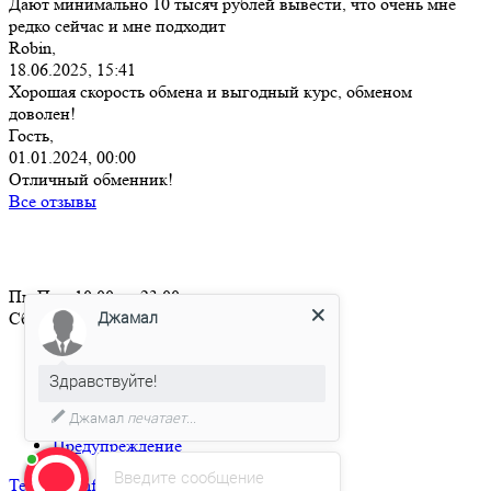
Дают минимально 10 тысяч рублей вывести, что очень мне
редко сейчас и мне подходит
Robin,
18.06.2025, 15:41
Хорошая скорость обмена и выгодный курс, обменом
доволен!
Гость,
01.01.2024, 00:00
Отличный обменник!
Все отзывы
Пн-Пт с 10:00 до 23:00
Джамал
Сб-Вс свободный график
О нас
Правила сайта
Здравствуйте!
Политика AML / KYC
Джамал
печатает...
Количество подтверждений в сети
Предупреждение
Введите сообщение
Telegram
info@alfin.pro